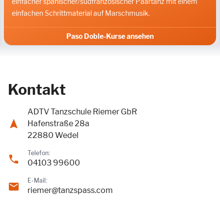
einfacher spanischer/südfranzösischer Paartanz mit einem
einfachen Schrittmaterial auf Marschmusik.
Paso Doble-Kurse ansehen
Kontakt
ADTV Tanzschule Riemer GbR
navigation
Hafenstraße 28a
22880 Wedel
Telefon:
phone
04103 99600
E-Mail:
email
riemer@tanzspass.com