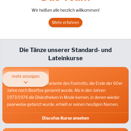
Wir heißen alle herzlich willkommen!
Mehr erfahren
Die Tänze unserer Standard- und
Lateinkurse
Discofox
mehr anzeigen
Der Discofox ist eine Variante des Foxtrotts, die Ende der 60er
Jahre noch Beatfox genannt wurde. Als in den Jahren
1973/1974 die Diskotheken in Mode kamen, in denen wieder
paarweise getanzt wurde, erhielt er seinen heutigen Namen.
Discofox-Kurse ansehen