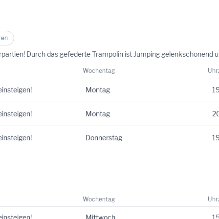
ren
erpartien! Durch das gefederte Trampolin ist Jumping gelenkschonend un
Wochentag
Uhr
einsteigen!
Montag
19
einsteigen!
Montag
20
einsteigen!
Donnerstag
19
Wochentag
Uhr
einsteigen!
Mittwoch
15