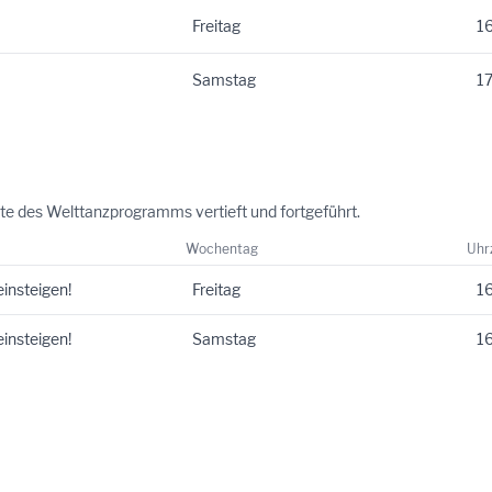
Freitag
16
Samstag
17
lte des Welttanzprogramms vertieft und fortgeführt.
Wochentag
Uhr
einsteigen!
Freitag
16
einsteigen!
Samstag
16