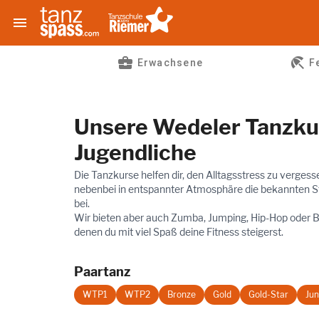

business_center
beach_access
Erwachsene
F
Unsere Wedeler Tanzku
Jugendliche
Die Tanzkurse helfen dir, den Alltagsstress zu vergess
nebenbei in entspannter Atmosphäre die bekannten S
bei.
Wir bieten aber auch Zumba, Jumping, Hip-Hop oder 
denen du mit viel Spaß deine Fitness steigerst.
Paartanz
WTP1
WTP2
Bronze
Gold
Gold-Star
Jun