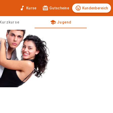



Kurse
Gutscheine
Kundenbereich
school
Kurzkurse
Jugend