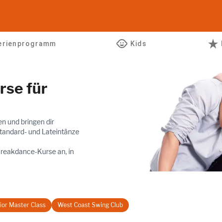
child_care
star_rate
erienprogramm
Kids
rse für
en und bringen dir
tandard- und Lateintänze
Breakdance-Kurse an, in
ior Master Class
West Coast Swing Club